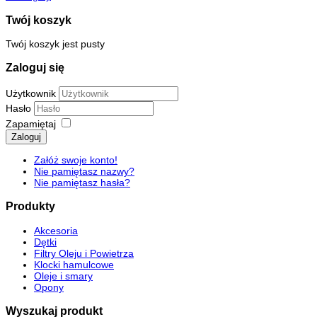
Twój koszyk
Twój koszyk jest pusty
Zaloguj się
Użytkownik
Hasło
Zapamiętaj
Zaloguj
Załóż swoje konto!
Nie pamiętasz nazwy?
Nie pamiętasz hasła?
Produkty
Akcesoria
Dętki
Filtry Oleju i Powietrza
Klocki hamulcowe
Oleje i smary
Opony
Wyszukaj produkt