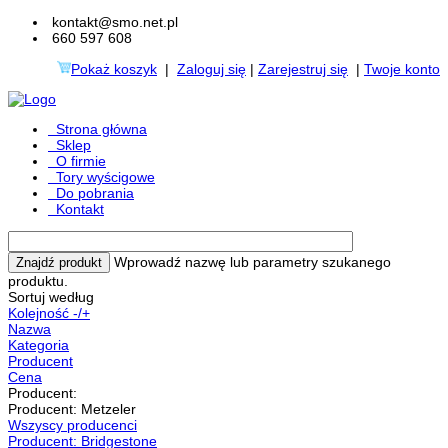
kontakt@smo.net.pl
660 597 608
Pokaż koszyk
|
Zaloguj się
|
Zarejestruj się
|
Twoje konto
Strona główna
Sklep
O firmie
Tory wyścigowe
Do pobrania
Kontakt
Wprowadź nazwę lub parametry szukanego
produktu.
Sortuj według
Kolejność -/+
Nazwa
Kategoria
Producent
Cena
Producent:
Producent: Metzeler
Wszyscy producenci
Producent: Bridgestone