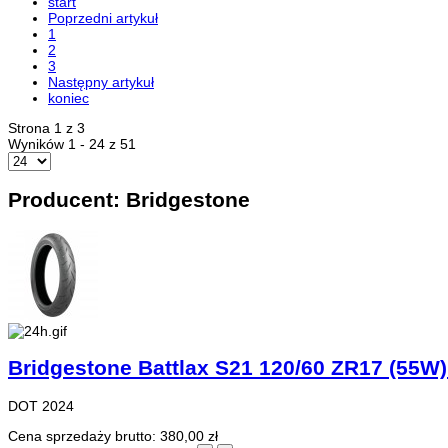
start
Poprzedni artykuł
1
2
3
Następny artykuł
koniec
Strona 1 z 3
Wyników 1 - 24 z 51
Producent: Bridgestone
Bridgestone Battlax S21 120/60 ZR17 (55W)
DOT 2024
Cena sprzedaży brutto:
380,00 zł