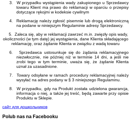
3.
W przypadku wystąpienia wady zakupionego u Sprzedawcy
towaru Klient ma prawo do reklamacji w oparciu o przepisy
dotyczące rękojmi w kodeksie cywilnym
4.
Reklamację należy zgłosić pisemnie lub drogą elektroniczną
na podane w niniejszym Regulaminie adresy Sprzedawcy.
5.
Zaleca się, aby w reklamacji zawrzeć m.in. zwięzły opis wady,
okoliczności (w tym datę) jej wystąpienia, dane Klienta składającego
reklamację, oraz żądanie Klienta w związku z wadą towaru
6.
Sprzedawca ustosunkuje się do żądania reklamacyjnego
niezwłocznie, nie później niż w terminie 14 dni, a jeśli nie
zrobi tego w tym terminie, uważa się, że żądanie Klienta
uznał za uzasadnione.
7.
Towary odsyłane w ramach procedury reklamacyjnej należy
wysyłać na adres podany w § 3 niniejszego Regulaminu.
8.
W przypadku, gdy na Produkt została udzielona gwarancja,
informacja o niej, a także jej treść, będą zawarte przy opisie
Produktu w Sklepie.
сайт для дошкольников
Polub nas na Facebooku