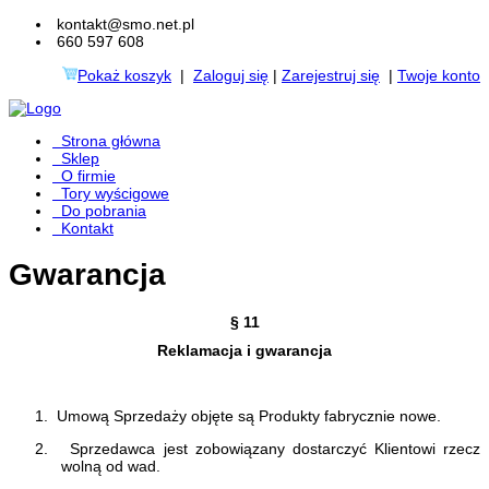
kontakt@smo.net.pl
660 597 608
Pokaż koszyk
|
Zaloguj się
|
Zarejestruj się
|
Twoje konto
Strona główna
Sklep
O firmie
Tory wyścigowe
Do pobrania
Kontakt
Gwarancja
§ 11
Reklamacja i gwarancja
1.
Umową Sprzedaży objęte są Produkty fabrycznie nowe.
2.
Sprzedawca jest zobowiązany dostarczyć Klientowi rzecz
wolną od wad.