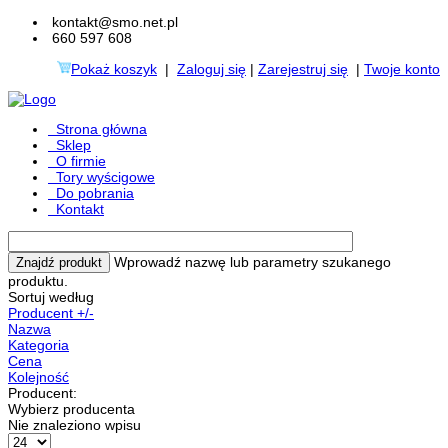
kontakt@smo.net.pl
660 597 608
Pokaż koszyk
|
Zaloguj się
|
Zarejestruj się
|
Twoje konto
Strona główna
Sklep
O firmie
Tory wyścigowe
Do pobrania
Kontakt
Wprowadź nazwę lub parametry szukanego
produktu.
Sortuj według
Producent +/-
Nazwa
Kategoria
Cena
Kolejność
Producent:
Wybierz producenta
Nie znaleziono wpisu