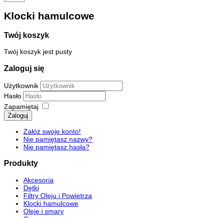
Klocki hamulcowe
Twój koszyk
Twój koszyk jest pusty
Zaloguj się
Użytkownik
Hasło
Zapamiętaj
Zaloguj
Załóż swoje konto!
Nie pamiętasz nazwy?
Nie pamiętasz hasła?
Produkty
Akcesoria
Dętki
Filtry Oleju i Powietrza
Klocki hamulcowe
Oleje i smary