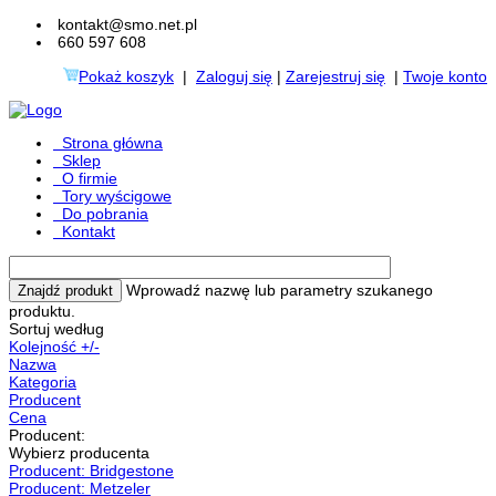
kontakt@smo.net.pl
660 597 608
Pokaż koszyk
|
Zaloguj się
|
Zarejestruj się
|
Twoje konto
Strona główna
Sklep
O firmie
Tory wyścigowe
Do pobrania
Kontakt
Wprowadź nazwę lub parametry szukanego
produktu.
Sortuj według
Kolejność +/-
Nazwa
Kategoria
Producent
Cena
Producent:
Wybierz producenta
Producent: Bridgestone
Producent: Metzeler