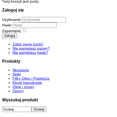
Twój koszyk jest pusty
Zaloguj się
Użytkownik
Hasło
Zapamiętaj
Zaloguj
Załóż swoje konto!
Nie pamiętasz nazwy?
Nie pamiętasz hasła?
Produkty
Akcesoria
Dętki
Filtry Oleju i Powietrza
Klocki hamulcowe
Oleje i smary
Opony
Wyszukaj produkt