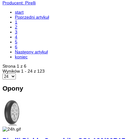
Producent: Pirelli
start
Poprzedni artykuł
1
2
3
4
5
6
Następny artykuł
koniec
Strona 1 z 6
Wyników 1 - 24 z 123
Opony