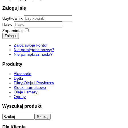
Zaloguj się
Użytkownik
Hasło
Zapamiętaj
Zaloguj
Załóż swoje konto!
Nie pamiętasz nazwy?
Nie pamiętasz hasła?
Produkty
Akcesoria
Dętki
Filtry Oleju i Powietrza
Klocki hamulcowe
Oleje i smary
Opony
Wyszukaj produkt
Dla Klienta