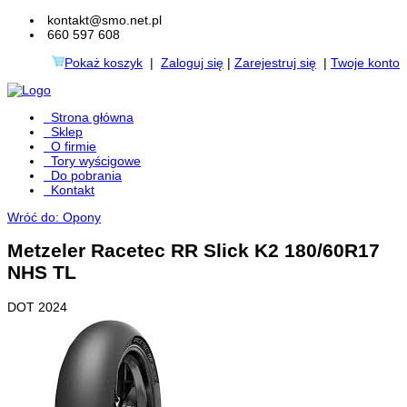
kontakt@smo.net.pl
660 597 608
Pokaż koszyk
|
Zaloguj się
|
Zarejestruj się
|
Twoje konto
Strona główna
Sklep
O firmie
Tory wyścigowe
Do pobrania
Kontakt
Wróć do: Opony
Metzeler Racetec RR Slick K2 180/60R17
NHS TL
DOT 2024