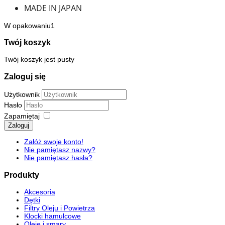
MADE IN JAPAN
W opakowaniu1
Twój koszyk
Twój koszyk jest pusty
Zaloguj się
Użytkownik
Hasło
Zapamiętaj
Zaloguj
Załóż swoje konto!
Nie pamiętasz nazwy?
Nie pamiętasz hasła?
Produkty
Akcesoria
Dętki
Filtry Oleju i Powietrza
Klocki hamulcowe
Oleje i smary