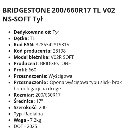
BRIDGESTONE 200/660R17 TL V02
NS-SOFT Tył
Dedykowana oś:
Tył
Dętka:
TL
Kod EAN:
3286342819815
Kod producenta:
28198
Model bieżnika:
V02R SOFT
Producent:
BRIDGESTONE
Profil:
660
Przeznaczenie:
Wyścigowa
Przeznaczenie :
Opona wyścigowa typu slick- brak
homologacji na drogę
Rozmiar:
200/660R17
Średnica:
17"
Szerokość:
200
Typ
-Radialna
Waga -
7,2kg
DOT - 2025