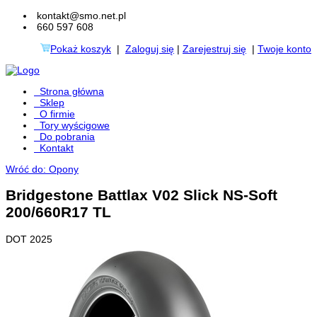
kontakt@smo.net.pl
660 597 608
Pokaż koszyk
|
Zaloguj się
|
Zarejestruj się
|
Twoje konto
Strona główna
Sklep
O firmie
Tory wyścigowe
Do pobrania
Kontakt
Wróć do: Opony
Bridgestone Battlax V02 Slick NS-Soft
200/660R17 TL
DOT 2025