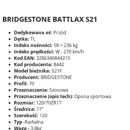
BRIDGESTONE BATTLAX S21
Dedykowana oś:
Przód
Dętka:
TL
Indeks nośności:
58 = 236 kg
Indeks prędkości:
W - 270 km/h
Kod EAN:
3286340844215
Kod producenta:
8442
Model bieżnika:
S21F
Producent:
BRIDGESTONE
Profil:
70
Przeznaczenie:
Szosowa
Przeznaczenie (opis tech):
Opona sportowa
Rozmiar:
120/70ZR17
Średnica:
17"
Szerokość:
120
Typ
-Radialna
Waga -
3,8kg