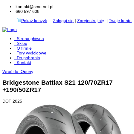
kontakt@smo.net.pl
660 597 608
Pokaż koszyk
|
Zaloguj się
|
Zarejestruj się
|
Twoje konto
Strona główna
Sklep
O firmie
Tory wyścigowe
Do pobrania
Kontakt
Wróć do: Opony
Bridgestone Battlax S21 120/70ZR17
+190/50ZR17
DOT 2025