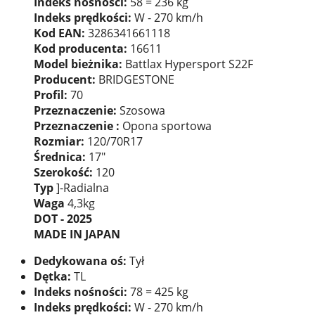
Indeks nośności:
58 = 236 kg
Indeks prędkości:
W - 270 km/h
Kod EAN:
3286341661118
Kod producenta:
16611
Model bieżnika:
Battlax Hypersport S22F
Producent:
BRIDGESTONE
Profil:
70
Przeznaczenie:
Szosowa
Przeznaczenie :
Opona sportowa
Rozmiar:
120/70R17
Średnica:
17"
Szerokość:
120
Typ
]-Radialna
Waga
4,3kg
DOT - 2025
MADE IN JAPAN
Dedykowana oś:
Tył
Dętka:
TL
Indeks nośności:
78 = 425 kg
Indeks prędkości:
W - 270 km/h