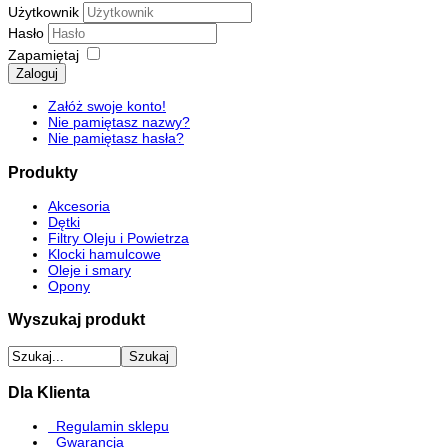
Użytkownik
Hasło
Zapamiętaj
Zaloguj
Załóż swoje konto!
Nie pamiętasz nazwy?
Nie pamiętasz hasła?
Produkty
Akcesoria
Dętki
Filtry Oleju i Powietrza
Klocki hamulcowe
Oleje i smary
Opony
Wyszukaj produkt
Dla Klienta
Regulamin sklepu
Gwarancja