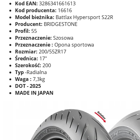
Kod EAN:
3286341661613
Kod producenta:
16616
Model bieżnika:
Battlax Hypersport S22R
Producent:
BRIDGESTONE
Profil:
55
Przeznaczenie:
Szosowa
Przeznaczenie :
Opona sportowa
Rozmiar:
200/55ZR17
Średnica:
17"
Szerokość:
200
Typ
-Radialna
Waga :
7,3kg
DOT - 2025
MADE IN JAPAN