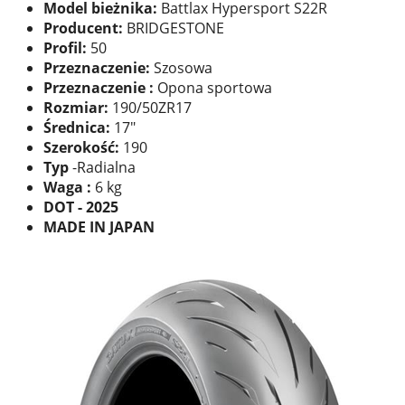
Model bieżnika:
Battlax Hypersport S22R
Producent:
BRIDGESTONE
Profil:
50
Przeznaczenie:
Szosowa
Przeznaczenie :
Opona sportowa
Rozmiar:
190/50ZR17
Średnica:
17"
Szerokość:
190
Typ
-Radialna
Waga :
6 kg
DOT - 2025
MADE IN JAPAN