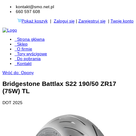
kontakt@smo.net.pl
660 597 608
Pokaż koszyk
|
Zaloguj się
|
Zarejestruj się
|
Twoje konto
Strona główna
Sklep
O firmie
Tory wyścigowe
Do pobrania
Kontakt
Wróć do: Opony
Bridgestone Battlax S22 190/50 ZR17
(75W) TL
DOT 2025