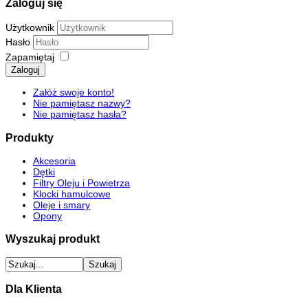
Zaloguj się
Użytkownik
Hasło
Zapamiętaj
Zaloguj
Załóż swoje konto!
Nie pamiętasz nazwy?
Nie pamiętasz hasła?
Produkty
Akcesoria
Dętki
Filtry Oleju i Powietrza
Klocki hamulcowe
Oleje i smary
Opony
Wyszukaj produkt
Dla Klienta