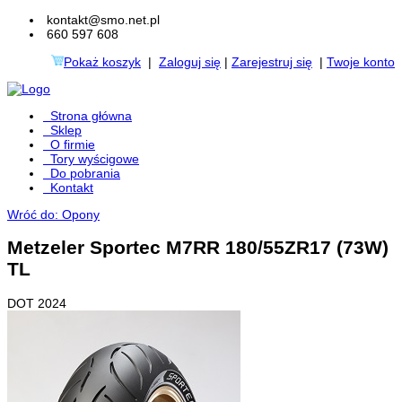
kontakt@smo.net.pl
660 597 608
Pokaż koszyk
|
Zaloguj się
|
Zarejestruj się
|
Twoje konto
Strona główna
Sklep
O firmie
Tory wyścigowe
Do pobrania
Kontakt
Wróć do: Opony
Metzeler Sportec M7RR 180/55ZR17 (73W)
TL
DOT 2024