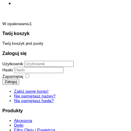
W opakowaniu1
Twój koszyk
Twój koszyk jest pusty
Zaloguj się
Użytkownik
Hasło
Zapamiętaj
Zaloguj
Załóż swoje konto!
Nie pamiętasz nazwy?
Nie pamiętasz hasła?
Produkty
Akcesoria
Dętki
Filtry Oleju i Powietrza