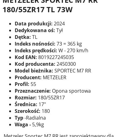
180/55ZR17 TL 73W
Data produkcji:
2024
Dedykowana oś:
Tył
Dętka:
TL
Indeks nośności:
73 = 365 kg
Indeks prędkości:
W - 270 km/h
Kod EAN:
8019227245035
Kod producenta:
2450300
Model bieżnika:
SPORTEC M7 RR
Producent:
METZELER
Profil:
55
Przeznaczenie:
Opona sportowa
Rozmiar:
180/55ZR17
Średnica:
17"
Szerokość:
180
Typ
-Radialna
Waga -
5,9kg
Metzeler Sportec M7 RR jest zaprojektowany dla