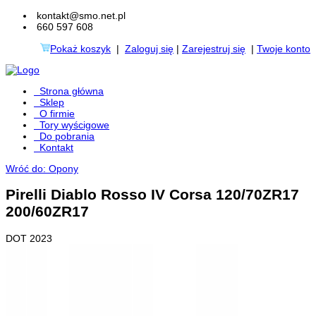
kontakt@smo.net.pl
660 597 608
Pokaż koszyk
|
Zaloguj się
|
Zarejestruj się
|
Twoje konto
Strona główna
Sklep
O firmie
Tory wyścigowe
Do pobrania
Kontakt
Wróć do: Opony
Pirelli Diablo Rosso IV Corsa 120/70ZR17
200/60ZR17
DOT 2023