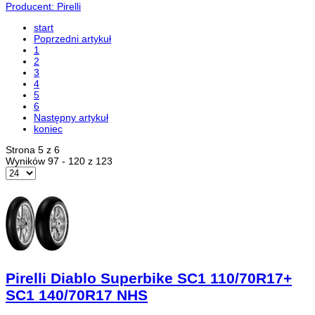
Producent: Pirelli
start
Poprzedni artykuł
1
2
3
4
5
6
Następny artykuł
koniec
Strona 5 z 6
Wyników 97 - 120 z 123
Pirelli Diablo Superbike SC1 110/70R17+
SC1 140/70R17 NHS