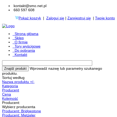
kontakt@smo.net.pl
660 597 608
Pokaż koszyk
|
Zaloguj się
|
Zarejestruj się
|
Twoje konto
Strona główna
Sklep
O firmie
Tory wyścigowe
Do pobrania
Kontakt
Wprowadź nazwę lub parametry szukanego
produktu.
Sortuj według
Nazwa produktu +/-
Kategoria
Producent
Cena
Kolejność
Producent:
Wybierz producenta
Producent: Bridgestone
Producent: Metzeler