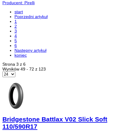
Producent: Pirelli
start
Poprzedni artykuł
1
2
3
4
5
6
Następny artykuł
koniec
Strona 3 z 6
Wyników 49 - 72 z 123
Bridgestone Battlax V02 Slick Soft
110/590R17