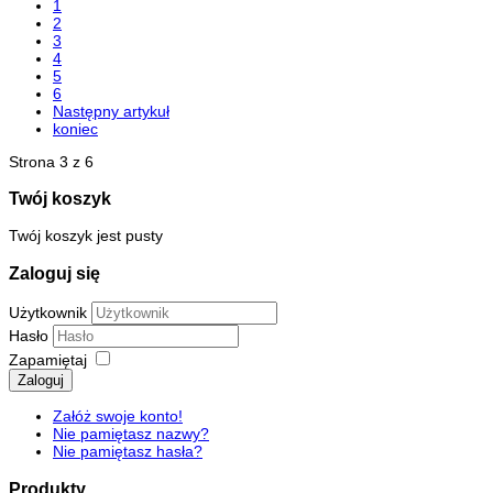
1
2
3
4
5
6
Następny artykuł
koniec
Strona 3 z 6
Twój koszyk
Twój koszyk jest pusty
Zaloguj się
Użytkownik
Hasło
Zapamiętaj
Zaloguj
Załóż swoje konto!
Nie pamiętasz nazwy?
Nie pamiętasz hasła?
Produkty