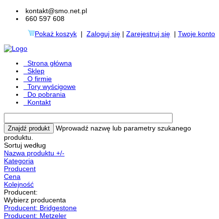
kontakt@smo.net.pl
660 597 608
Pokaż koszyk
|
Zaloguj się
|
Zarejestruj się
|
Twoje konto
Strona główna
Sklep
O firmie
Tory wyścigowe
Do pobrania
Kontakt
Wprowadź nazwę lub parametry szukanego
produktu.
Sortuj według
Nazwa produktu +/-
Kategoria
Producent
Cena
Kolejność
Producent:
Wybierz producenta
Producent: Bridgestone
Producent: Metzeler